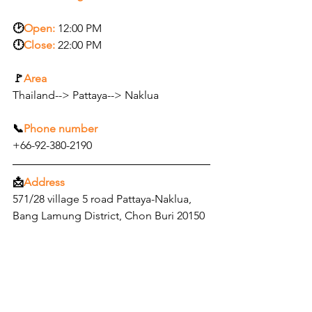
🕑
Open:
12:00 PM
🕛
Close:
22:00 PM
🚩
Area
Thailand--> Pattaya--> Naklua
📞
Phone number
+66-92-380-2190
📩
Address
571/28 village 5 road Pattaya-Naklua, 
Bang Lamung District, Chon Buri 20150