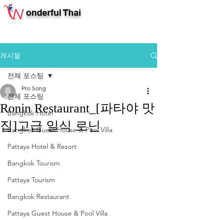
onderful Thai
게시물
전체 포스팅
Pro Song
전체 포스팅
Ronin Restaurant_[파타야 맛
Bangkok Hotel
집]고급 일식 로닌
Bangkok Guest House & Pool Villa
Pattaya Hotel & Resort
Bangkok Tourism
Pattaya Tourism
Bangkok Restaurant
Pattaya Guest House & Pool Villa