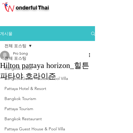
onderful Thai
게시물
전체 포스팅
Pro Song
전체 포스팅
Hilton pattaya horizon_힐튼
Bangkok Hotel
파타야 호라이즌
Bangkok Guest House & Pool Villa
Pattaya Hotel & Resort
Bangkok Tourism
Pattaya Tourism
Bangkok Restaurant
Pattaya Guest House & Pool Villa